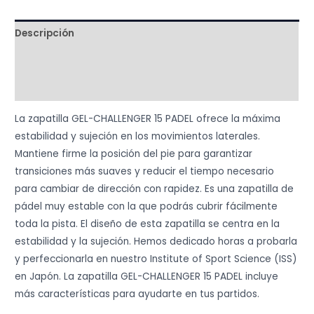
padel
(Naranja
Descripción
/
Verde
Información adicional
/
Valoraciones (0)
Morado)
cantidad
La zapatilla GEL-CHALLENGER 15 PADEL ofrece la máxima
estabilidad y sujeción en los movimientos laterales.
Mantiene firme la posición del pie para garantizar
transiciones más suaves y reducir el tiempo necesario
para cambiar de dirección con rapidez. Es una zapatilla de
pádel muy estable con la que podrás cubrir fácilmente
toda la pista. El diseño de esta zapatilla se centra en la
estabilidad y la sujeción. Hemos dedicado horas a probarla
y perfeccionarla en nuestro Institute of Sport Science (ISS)
en Japón. La zapatilla GEL-CHALLENGER 15 PADEL incluye
más características para ayudarte en tus partidos.