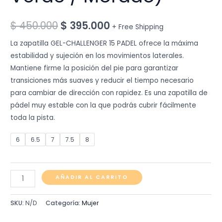
Original
Current
$
450.000
$
395.000
+ Free Shipping
price
price
La zapatilla GEL-CHALLENGER 15 PADEL ofrece la máxima
estabilidad y sujeción en los movimientos laterales.
was:
is:
Mantiene firme la posición del pie para garantizar
$ 450.000.
$ 395.000.
transiciones más suaves y reducir el tiempo necesario
para cambiar de dirección con rapidez. Es una zapatilla de
pádel muy estable con la que podrás cubrir fácilmente
toda la pista.
6
6.5
7
7.5
8
Asics
AÑADIR AL CARRITO
Gel
Challenger
SKU:
N/D
Categoría:
Mujer
15