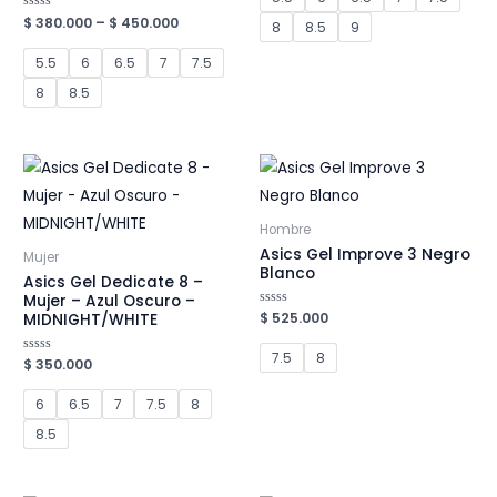
5
Valorado
$
380.000
–
$
450.000
8
8.5
9
en
0
de
5.5
6
6.5
7
7.5
5
8
8.5
Hombre
Asics Gel Improve 3 Negro
Mujer
Blanco
Asics Gel Dedicate 8 –
Mujer – Azul Oscuro –
Valorado
$
525.000
MIDNIGHT/WHITE
en
0
de
7.5
8
Valorado
$
350.000
5
en
0
de
6
6.5
7
7.5
8
5
8.5