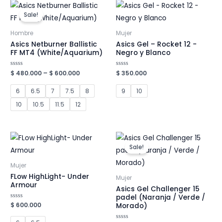
Sale!
Hombre
Mujer
Asics Netburner Ballistic
Asics Gel – Rocket 12 -
FF MT4 (White/Aquarium)
Negro y Blanco
Valorado
$
480.000
–
$
600.000
Valorado
$
350.000
en
en
0
0
de
de
6
6.5
7
7.5
8
9
10
5
5
10
10.5
11.5
12
Sale!
Mujer
FLow HighLight- Under
Mujer
Armour
Asics Gel Challenger 15
padel (Naranja / Verde /
Valorado
$
600.000
Morado)
en
0
de