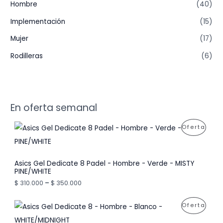
Hombre
(40)
Implementación
(15)
Mujer
(17)
Rodilleras
(6)
En oferta semanal
P
Oferta
R
O
Asics Gel Dedicate 8 Padel - Hombre - Verde - MISTY
PINE/WHITE
D
$
310.000
–
$
350.000
U
P
Oferta
C
R
T