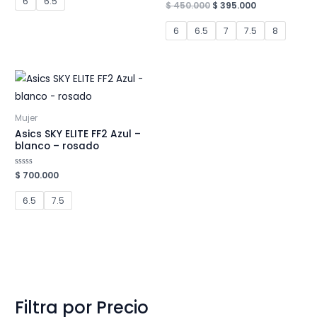
6
6.5
Original
Current
Valorado
$
450.000
$
395.000
5
en
price
price
0
was:
is:
de
6
6.5
7
7.5
8
5
$ 450.000.
$ 395.000.
Mujer
Asics SKY ELITE FF2 Azul –
blanco – rosado
Valorado
$
700.000
en
0
de
6.5
7.5
5
Filtra por Precio