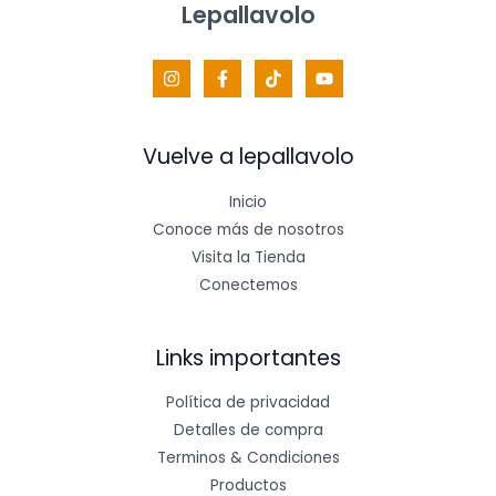
Lepallavolo
a
:
s
$
F
:
$
2
E
9
3
0
R
5
.
0
0
T
Vuelve a lepallavolo
.
0
0
0
A
0
.
Inicio
0
.
Conoce más de nosotros
Visita la Tienda
Conectemos
Links importantes
Política de privacidad
Detalles de compra
Terminos & Condiciones
Productos