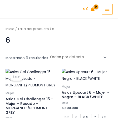
Ir
$
0
al
MAI
contenido
MEN
Inicio
/ Talla del producto / 6
6
Mostrando 9 resultados
Sale!
Mujer
Asics Upcourt 6 – Mujer –
Mujer
Negro – BLACK/WHITE
Asics Gel Challenger 15 –
Mujer – Rosado –
Valorado
$
300.000
MORGANITE/PIEDMONT
en
GREY
0
de
5.5
6
6.5
7
7.5