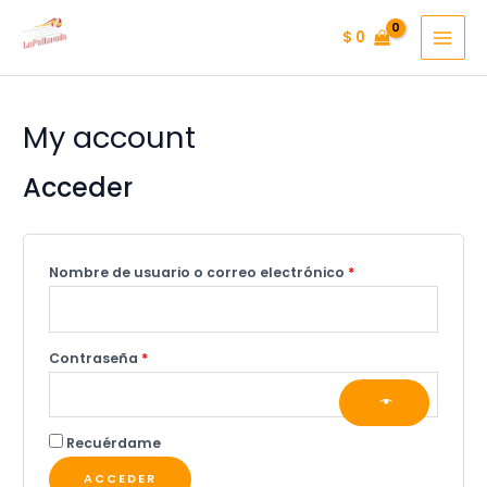
Ir
$
0
al
MAI
contenido
MEN
My account
Acceder
Obligatorio
Nombre de usuario o correo electrónico
*
Obligatorio
Contraseña
*
Recuérdame
ACCEDER