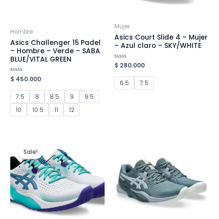
Mujer
Hombre
Asics Court Slide 4 – Mujer
Asics Challenger 15 Padel
– Azul claro – SKY/WHITE
– Hombre – Verde – SABA
BLUE/VITAL GREEN
Valorado
$
280.000
en
0
Valorado
$
450.000
de
6.5
7.5
en
5
0
de
7.5
8
8.5
9
9.5
5
10
10.5
11
12
Sale!