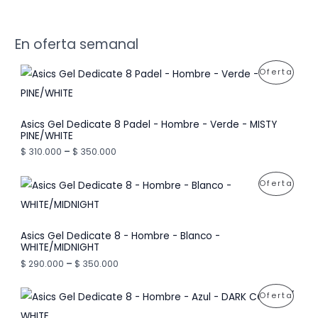
En oferta semanal
P
Oferta
R
O
Asics Gel Dedicate 8 Padel - Hombre - Verde - MISTY
PINE/WHITE
D
$
310.000
–
$
350.000
U
P
Oferta
C
R
T
O
O
Asics Gel Dedicate 8 - Hombre - Blanco -
WHITE/MIDNIGHT
D
E
$
290.000
–
$
350.000
U
N
P
Oferta
C
O
R