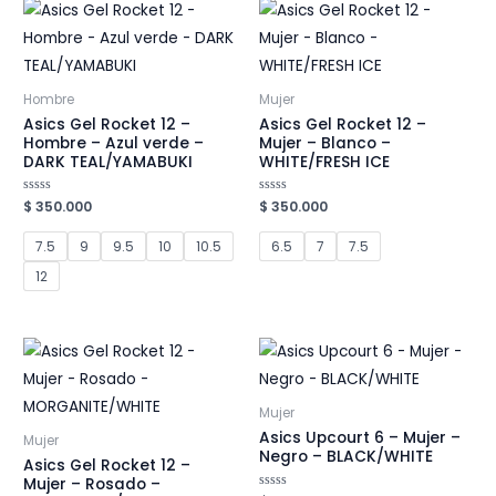
Hombre
Mujer
Asics Gel Rocket 12 –
Asics Gel Rocket 12 –
Hombre – Azul verde –
Mujer – Blanco –
DARK TEAL/YAMABUKI
WHITE/FRESH ICE
Valorado
$
350.000
Valorado
$
350.000
en
en
0
0
de
de
7.5
9
9.5
10
10.5
6.5
7
7.5
5
5
12
Mujer
Asics Upcourt 6 – Mujer –
Mujer
Negro – BLACK/WHITE
Asics Gel Rocket 12 –
Mujer – Rosado –