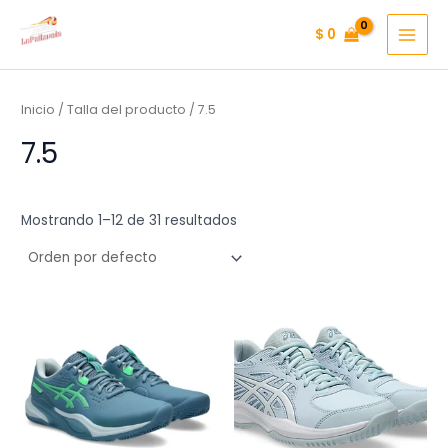
Ir
$
0
al
MAI
contenido
MEN
Inicio
/ Talla del producto / 7.5
7.5
Mostrando 1–12 de 31 resultados