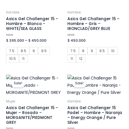
Hombre
Hombre
Asics Gel Challenger 15 –
Asics Gel Challenger 15 –
Hombre – Blanco -
Hombre – Gris –
WHITE/SEA GLASS
IRONCLAD/GREY BLUE
Valorado
$
395.000
–
$
450.000
Valorado
$
450.000
en
en
0
0
de
de
7.5
8.5
9
9.5
7.5
8
9
9.5
10
5
5
10.5
11
11
12
Sale!
Sale!
Mujer
Hombre
Asics Gel Challenger 15 –
Asics Gel Challenger 15
Mujer – Rosado –
Padel – Hombre – Naranja
MORGANITE/PIEDMONT
– Energy Orange / Pure
GREY
Silver