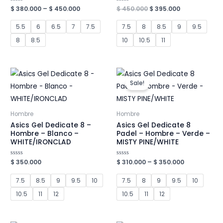
Original
Current
Valorado
$
380.000
–
$
450.000
Valorado
$
450.000
$
395.000
en
en
price
price
0
0
was:
is:
de
de
5.5
6
6.5
7
7.5
7.5
8
8.5
9
9.5
5
5
$ 450.000.
$ 395.000.
8
8.5
10
10.5
11
Sale!
Hombre
Hombre
Asics Gel Dedicate 8 –
Asics Gel Dedicate 8
Hombre – Blanco –
Padel – Hombre – Verde –
WHITE/IRONCLAD
MISTY PINE/WHITE
Valorado
$
350.000
Valorado
$
310.000
–
$
350.000
en
en
0
0
de
de
7.5
8.5
9
9.5
10
7.5
8
9
9.5
10
5
5
10.5
11
12
10.5
11
12