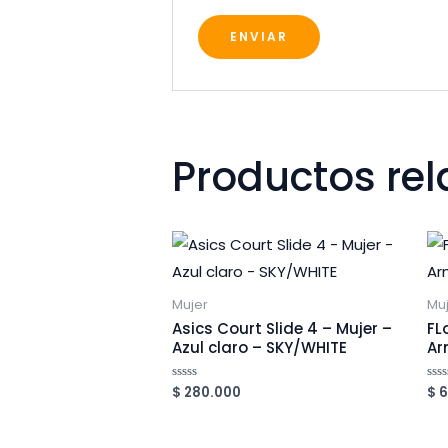
Productos re
Mujer
Mu
Asics Court Slide 4 – Mujer –
FL
Azul claro – SKY/WHITE
Ar
$
280.000
$
6
Valorado
Val
en
en
0
0
de
de
5
5