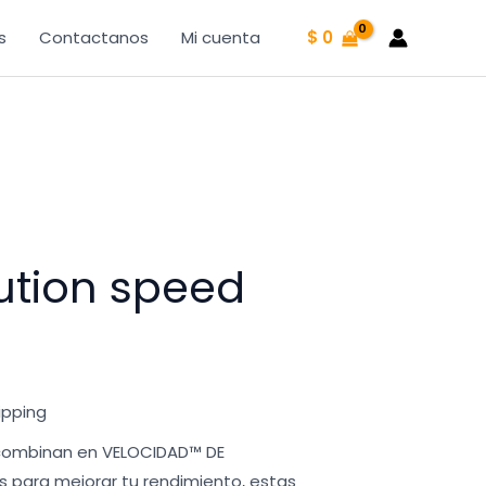
s
Contactanos
Mi cuenta
$
0
lution speed
ipping
 combinan en VELOCIDAD™ DE
s para mejorar tu rendimiento, estas