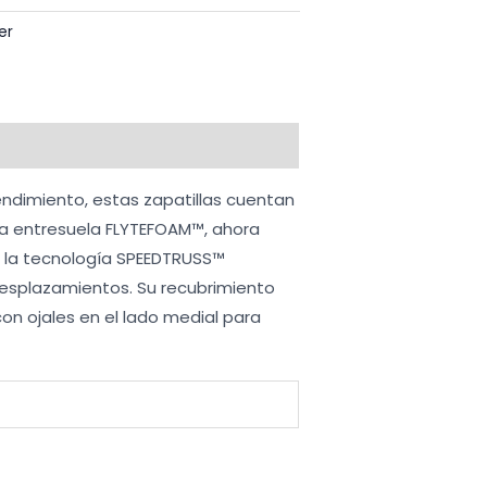
er
ndimiento, estas zapatillas cuentan
la entresuela FLYTEFOAM™, ahora
on la tecnología SPEEDTRUSS™
desplazamientos. Su recubrimiento
on ojales en el lado medial para