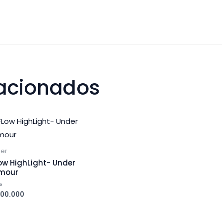
lacionados
jer
ow HighLight- Under
mour
00.000
orado