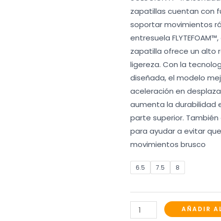
zapatillas cuentan con 
soportar movimientos rá
entresuela FLYTEFOAM™,
zapatilla ofrece un alto
ligereza. Con la tecno
diseñada, el modelo mejo
aceleración en desplaza
aumenta la durabilidad e
parte superior. También 
para ayudar a evitar qu
movimientos brusco
6.5
7.5
8
Asics
AÑADIR A
Solution