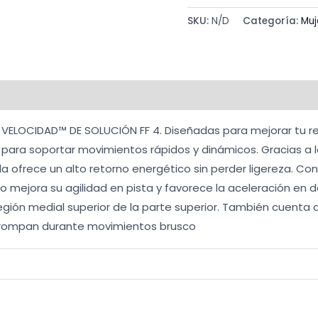
speed
SKU:
N/D
Categoría:
Muj
FF4
(Lila)
cantidad
al
Valoraciones (0)
 VELOCIDAD™ DE SOLUCIÓN FF 4. Diseñadas para mejorar tu re
para soportar movimientos rápidos y dinámicos. Gracias a 
a ofrece un alto retorno energético sin perder ligereza. C
mejora su agilidad en pista y favorece la aceleración en 
egión medial superior de la parte superior. También cuenta c
e rompan durante movimientos brusco