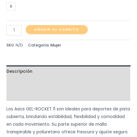
price
price
9
was:
is:
$ 330.000.
$ 280.000.
Asics
AÑADIR AL CARRITO
Gel
-
SKU:
N/D
Categoría:
Mujer
Rocket
11
(Azul
Descripción
/
blanco)
Información adicional
cantidad
Valoraciones (0)
Los Asics GEL-ROCKET 11 son ideales para deportes de pista
cubierta, brindando estabilidad, flexibilidad y comodidad
en cada movimiento. Su parte superior de malla
transpirable y poliuretano ofrece frescura y ajuste seguro.