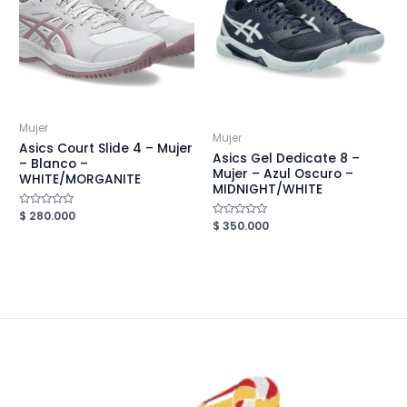
Mujer
Mujer
Asics Court Slide 4 – Mujer
Asics Gel Dedicate 8 –
– Blanco –
Mujer – Azul Oscuro –
WHITE/MORGANITE
MIDNIGHT/WHITE
Valorado
$
280.000
Valorado
$
350.000
en
en
0
0
de
de
5
5