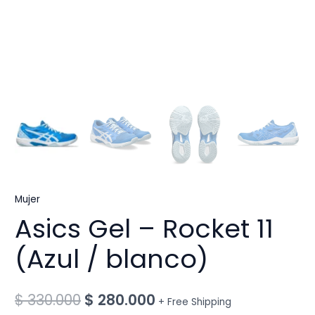
Mujer
Asics Gel – Rocket 11
(Azul / blanco)
Original
Current
$
330.000
$
280.000
+ Free Shipping