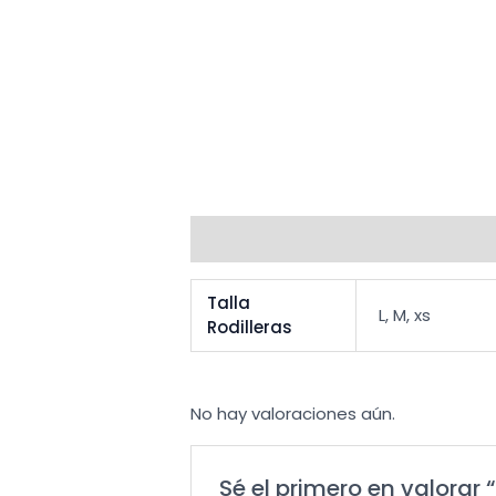
Información adicional
Valoracio
Talla
L, M, xs
Rodilleras
No hay valoraciones aún.
Sé el primero en valorar