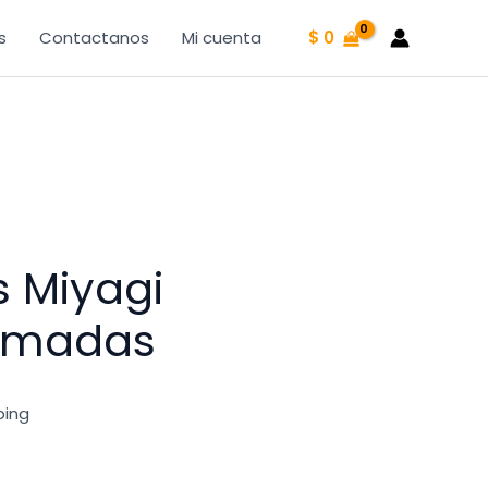
s
Contactanos
Mi cuenta
$
0
s Miyagi
rmadas
ping