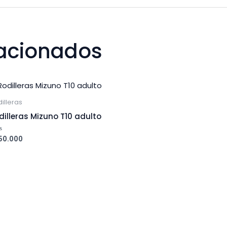
lacionados
illeras
dilleras Mizuno T10 adulto
50.000
orado