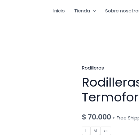
Inicio
Tienda
Sobre nosotro
Rodilleras
Rodillera
Termofo
$
70.000
+ Free Ship
L
M
xs