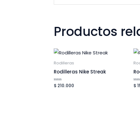
Productos re
Rodilleras
Rod
Rodilleras Nike Streak
Ro
$
210.000
$
1
Valorado
Val
en
en
0
0
de
de
5
5