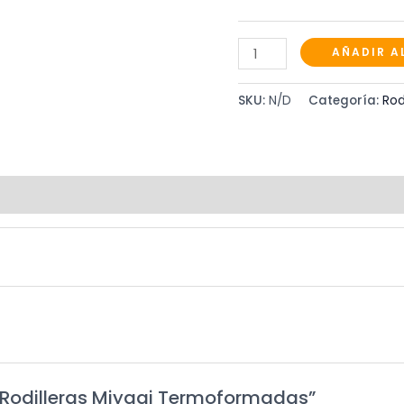
Rodilleras
AÑADIR A
Miyagi
Termoformadas
SKU:
N/D
Categoría:
Rod
cantidad
nes (0)
 “Rodilleras Miyagi Termoformadas”