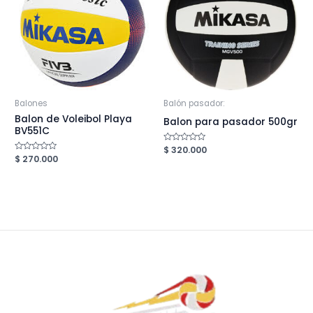
Balones
Balón pasador:
Balon de Voleibol Playa
Balon para pasador 500gr
BV551C
Valorado
$
320.000
en
Valorado
$
270.000
0
en
de
0
5
de
5