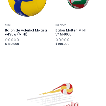
Mini
Balones
Balon de voleibol Mikasa
Balon Molten MINI
v430w (MINI)
V4M4000
Valorado
$
180.000
Valorado
$
190.000
en
en
0
0
de
de
5
5