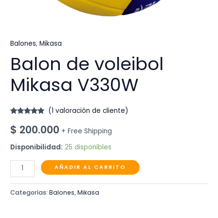
Balones
,
Mikasa
Balon de voleibol
Mikasa V330W
(
1
valoración de cliente)
Valorado
1
$
200.000
5.00
sobre
+ Free Shipping
5 basado
en
puntuación
Disponibilidad:
25 disponibles
de cliente
Balon
AÑADIR AL CARRITO
de
voleibol
Categorías:
Balones
,
Mikasa
Mikasa
V330W