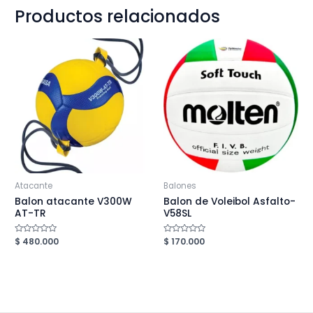
Productos relacionados
Atacante
Balones
Balon atacante V300W
Balon de Voleibol Asfalto-
AT-TR
V58SL
Valorado
$
480.000
Valorado
$
170.000
en
en
0
0
de
de
5
5