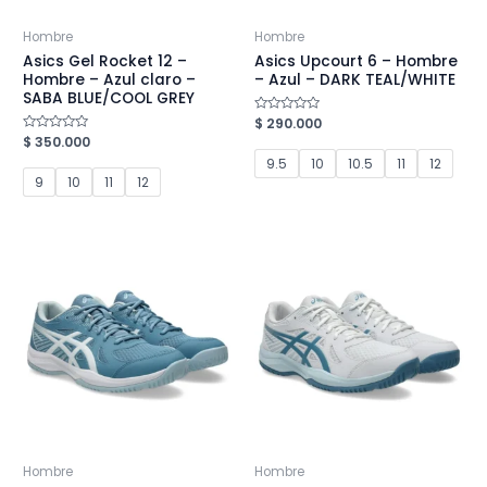
Hombre
Hombre
Asics Gel Rocket 12 –
Asics Upcourt 6 – Hombre
Hombre – Azul claro –
– Azul – DARK TEAL/WHITE
SABA BLUE/COOL GREY
Valorado
$
290.000
en
Valorado
$
350.000
0
en
de
9.5
10
10.5
11
12
0
5
de
9
10
11
12
5
Hombre
Hombre