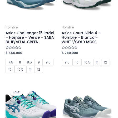
Hombre
Hombre
Asics Challenger 15 Padel
Asics Court Slide 4 –
– Hombre – Verde – SABA
Hombre – Blanco –
BLUE/VITAL GREEN
WHITE/COLD MOSS
Valorado
$
450.000
Valorado
$
280.000
en
en
0
0
de
de
7.5
8
8.5
9
9.5
9.5
10
10.5
11
12
5
5
10
10.5
11
12
Sale!