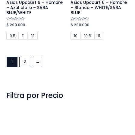
Asics Upcourt 6 – Hombre
Asics Upcourt 6 – Hombre
– Azul claro – SABA
– Blanco – WHITE/SABA
BLUE/WHITE
BLUE
Valorado
$
290.000
Valorado
$
290.000
en
en
0
0
de
de
9.5
11
12
10
10.5
11
5
5
1
2
→
Filtra por Precio