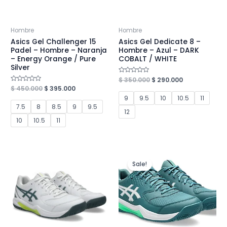
Hombre
Hombre
Asics Gel Challenger 15
Asics Gel Dedicate 8 –
Padel – Hombre – Naranja
Hombre – Azul – DARK
– Energy Orange / Pure
COBALT / WHITE
Silver
Original
Current
Valorado
$
350.000
$
290.000
en
price
price
Original
Current
Valorado
$
450.000
$
395.000
0
en
was:
is:
price
price
de
9
9.5
10
10.5
11
0
5
$ 350.000.
$ 290.000.
was:
is:
de
7.5
8
8.5
9
9.5
5
12
$ 450.000.
$ 395.000.
10
10.5
11
Sale!