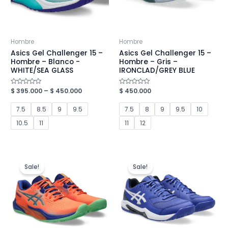
Hombre
Hombre
Asics Gel Challenger 15 –
Asics Gel Challenger 15 –
Hombre – Blanco -
Hombre – Gris –
WHITE/SEA GLASS
IRONCLAD/GREY BLUE
Valorado
$
395.000
–
$
450.000
Valorado
$
450.000
en
en
0
0
de
de
7.5
8.5
9
9.5
7.5
8
9
9.5
10
5
5
10.5
11
11
12
Sale!
Sale!