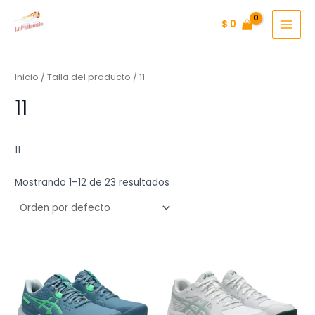
Ir
$
0
al
MAI
contenido
MEN
Inicio
/ Talla del producto / 11
11
11
Mostrando 1–12 de 23 resultados