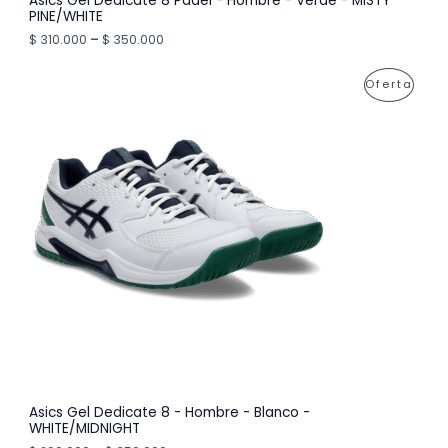
Asics Gel Dedicate 8 Padel - Hombre - Verde - MISTY
O
PINE/WHITE
$
310.000
–
$
350.000
F
E
P
Oferta
R
R
T
O
A
D
U
C
T
O
E
N
O
Asics Gel Dedicate 8 - Hombre - Blanco -
WHITE/MIDNIGHT
F