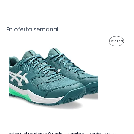
En oferta semanal
P
Oferta
R
O
D
U
C
T
O
E
N