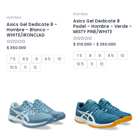
Hombre
Hombre
Asics Gel Dedicate 8
Asics Gel Dedicate 8 –
Padel – Hombre – Verde –
Hombre – Blanco –
MISTY PINE/WHITE
WHITE/IRONCLAD
Valorado
$
310.000
–
$
350.000
Valorado
$
350.000
en
en
0
0
de
7.5
8
9
9.5
10
de
5
7.5
8.5
9
9.5
10
5
10.5
11
12
10.5
11
12