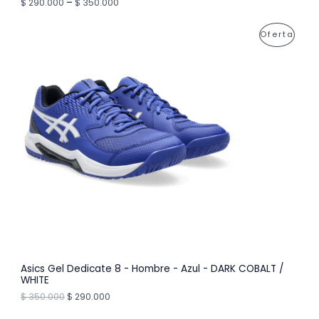
$
290.000
–
$
350.000
E
P
Oferta
R
R
T
O
A
D
U
C
T
O
E
N
O
Asics Gel Dedicate 8 - Hombre - Azul - DARK COBALT /
WHITE
F
O
C
$
350.000
$
290.000
r
u
E
i
r